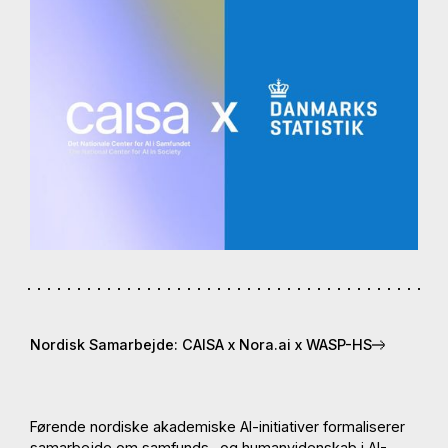
Nordisk Samarbejde: CAISA x Nora.ai x WASP-HS
Førende nordiske akademiske AI-initiativer formaliserer
samarbejde om samfunds- og humanvidenskab i AI-