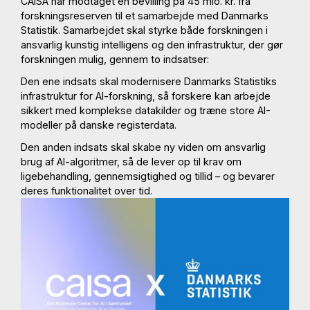
CAISA har modtaget en bevilling på 45 mio. kr. fra
forskningsreserven til et samarbejde med Danmarks
Statistik. Samarbejdet skal styrke både forskningen i
ansvarlig kunstig intelligens og den infrastruktur, der gør
forskningen mulig, gennem to indsatser:
Den ene indsats skal modernisere Danmarks Statistiks
infrastruktur for AI-forskning, så forskere kan arbejde
sikkert med komplekse datakilder og træne store AI-
modeller på danske registerdata.
Den anden indsats skal skabe ny viden om ansvarlig
brug af AI-algoritmer, så de lever op til krav om
ligebehandling, gennemsigtighed og tillid – og bevarer
deres funktionalitet over tid.