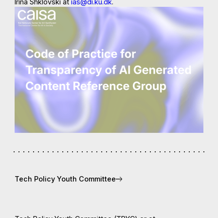
Irina Shklovski at
ias@di.ku.dk
.
Tech Policy Youth Committee