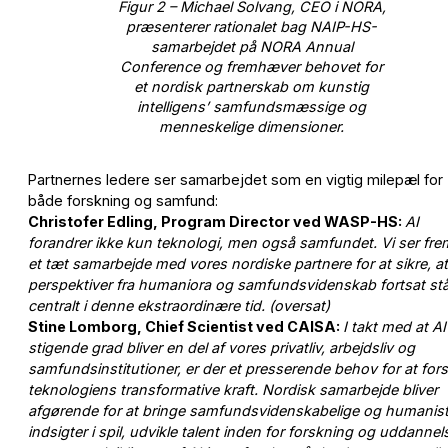
Figur 2 – Michael Solvang, CEO i NORA,
præsenterer rationalet bag NAIP-HS-
samarbejdet på NORA Annual
Conference og fremhæver behovet for
et nordisk partnerskab om kunstig
intelligens’ samfundsmæssige og
menneskelige dimensioner.
Partnernes ledere ser samarbejdet som en vigtig milepæl for
både forskning og samfund:
Christofer Edling, Program Director ved WASP-HS:
AI
forandrer ikke kun teknologi, men også samfundet. Vi ser frem
et tæt samarbejde med vores nordiske partnere for at sikre, at
perspektiver fra humaniora og samfundsvidenskab fortsat stå
centralt i denne ekstraordinære tid. (oversat)
Stine Lomborg, Chief Scientist ved CAISA:
I takt med at AI 
stigende grad bliver en del af vores privatliv, arbejdsliv og
samfundsinstitutioner, er der et presserende behov for at fors
teknologiens transformative kraft. Nordisk samarbejde bliver
afgørende for at bringe samfundsvidenskabelige og humanist
indsigter i spil, udvikle talent inden for forskning og uddannel