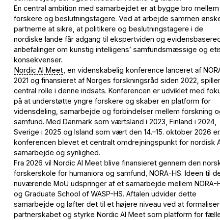
En central ambition med samarbejdet er at bygge bro mellem
forskere og beslutningstagere. Ved at arbejde sammen ønsk
partnerne at sikre, at politikere og beslutningstagere i de
nordiske lande får adgang til ekspertviden og evidensbasere
anbefalinger om kunstig intelligens’ samfundsmæssige og eti
konsekvenser.
Nordic AI Meet
, en videnskabelig konference lanceret af NORA
2021 og finansieret af Norges forskningsråd siden 2022, spille
central rolle i denne indsats. Konferencen er udviklet med fok
på at understøtte yngre forskere og skaber en platform for
vidensdeling, samarbejde og forbindelser mellem forskning o
samfund. Med Danmark som værtsland i 2023, Finland i 2024,
Sverige i 2025 og Island som vært den 14.–15. oktober 2026 er
konferencen blevet et centralt omdrejningspunkt for nordisk A
samarbejde og synlighed.
Fra 2026 vil Nordic AI Meet blive finansieret gennem den nors
forskerskole for humaniora og samfund, NORA-HS. Ideen til d
nuværende MoU udspringer af et samarbejde mellem NORA-
og Graduate School of WASP-HS. Aftalen udvider dette
samarbejde og løfter det til et højere niveau ved at formalise
partnerskabet og styrke Nordic AI Meet som platform for fæll