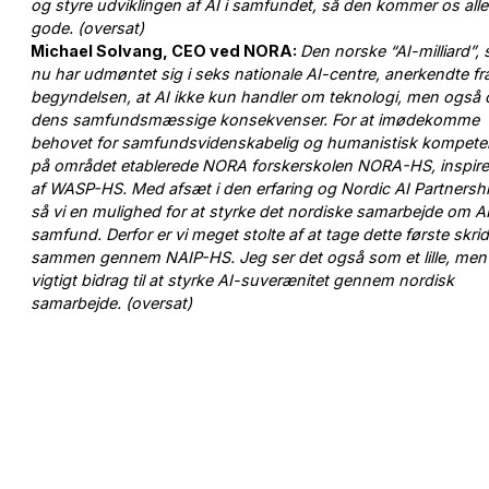
og styre udviklingen af AI i samfundet, så den kommer os alle 
gode. (oversat)
Michael Solvang, CEO ved NORA:
Den norske “AI-milliard”,
nu har udmøntet sig i seks nationale AI-centre, anerkendte fr
begyndelsen, at AI ikke kun handler om teknologi, men også
dens samfundsmæssige konsekvenser. For at imødekomme
behovet for samfundsvidenskabelig og humanistisk kompet
på området etablerede NORA forskerskolen NORA-HS, inspire
af WASP-HS. Med afsæt i den erfaring og Nordic AI Partnersh
så vi en mulighed for at styrke det nordiske samarbejde om A
samfund. Derfor er vi meget stolte af at tage dette første skrid
sammen gennem NAIP-HS. Jeg ser det også som et lille, men
vigtigt bidrag til at styrke AI-suverænitet gennem nordisk
samarbejde. (oversat)