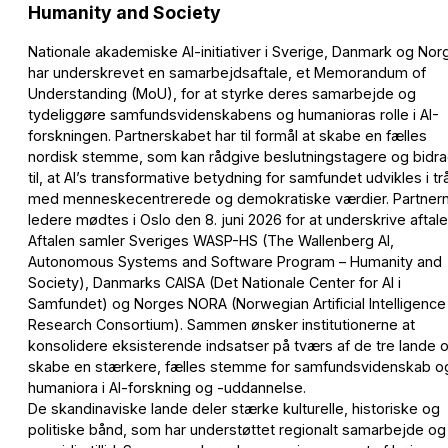
Humanity and Society
Nationale akademiske AI-initiativer i Sverige, Danmark og Nor
har underskrevet en samarbejdsaftale, et Memorandum of
Understanding (MoU), for at styrke deres samarbejde og
tydeliggøre samfundsvidenskabens og humanioras rolle i AI-
forskningen. Partnerskabet har til formål at skabe en fælles
nordisk stemme, som kan rådgive beslutningstagere og bidr
til, at AI’s transformative betydning for samfundet udvikles i tr
med menneskecentrerede og demokratiske værdier. Partner
ledere mødtes i Oslo den 8. juni 2026 for at underskrive aftale
Aftalen samler Sveriges WASP-HS (The Wallenberg AI,
Autonomous Systems and Software Program – Humanity and
Society), Danmarks CAISA (Det Nationale Center for AI i
Samfundet) og Norges NORA (Norwegian Artificial Intelligence
Research Consortium). Sammen ønsker institutionerne at
konsolidere eksisterende indsatser på tværs af de tre lande 
skabe en stærkere, fælles stemme for samfundsvidenskab o
humaniora i AI-forskning og -uddannelse.
De skandinaviske lande deler stærke kulturelle, historiske og
politiske bånd, som har understøttet regionalt samarbejde og