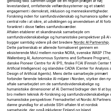
gensidig tillid. Sammen udgør de en region præget af høj
levestandard, omfattende velfærdssystemer og et stærkt
engagement i demokrati, inklusion og menneskerettigheder.
Forskning inden for samfundsvidenskab og humaniora spiller 
central rolle i at sikre, at udviklingen og anvendelsen af AI forb
forankret i disse fælles samfundsværdier.
Aftalen etablerer et skandinavisk samarbejde om
samfundsvidenskabelige og humanistiske perspektiver på AI
bygger samtidig videre på det bredere
Nordic AI Partnership
.
Dette partnerskab er allerede formaliseret gennem en
eksisterende MoU mellem norske NORA, svenske WASP (The
Wallenberg AI, Autonomous Systems and Software Program),
danske Pioneer Centre for AI (P1), finske FCAI (Finnish Center 
Artificial Intelligence) og islandske CADIA (Center for Analysis
Design of Artificial Agents). Mens dette samarbejde primært
forbinder førende tekniske AI-miljøer i Norden, styrker den n
aftale samarbejdet om de samfundsvidenskabelige og
humanistiske dimensioner af AI. Dermed bidrager den til at b
bro mellem teknisk AI-forskning og samfundsvidenskabelige 
humanistiske perspektiver. Fremadrettet vil Nordic AI Partners
danne grundlag for at udvide SSH-aftalen til et nordisk
samarbejde, der også inkluderer Finland og Island.