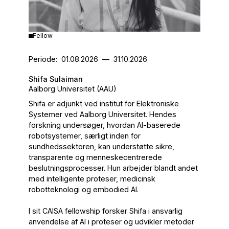
Fellow
Periode:
01.08.2026
—
31.10.2026
Shifa Sulaiman
Aalborg Universitet (AAU)
Shifa er adjunkt ved institut for Elektroniske
Systemer ved Aalborg Universitet. Hendes
forskning undersøger, hvordan AI-baserede
robotsystemer, særligt inden for
sundhedssektoren, kan understøtte sikre,
transparente og menneskecentrerede
beslutningsprocesser. Hun arbejder blandt andet
med intelligente proteser, medicinsk
robotteknologi og embodied AI.
I sit CAISA fellowship forsker Shifa i ansvarlig
anvendelse af AI i proteser og udvikler metoder