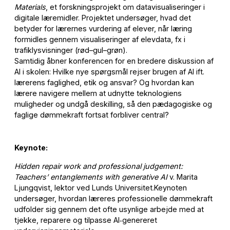
Materials
, et forskningsprojekt om datavisualiseringer i
digitale læremidler. Projektet undersøger, hvad det
betyder for lærernes vurdering af elever, når læring
formidles gennem visualiseringer af elevdata, fx i
trafiklysvisninger (rød–gul–grøn).
Samtidig åbner konferencen for en bredere diskussion af
AI i skolen: Hvilke nye spørgsmål rejser brugen af AI ift.
lærerens faglighed, etik og ansvar? Og hvordan kan
lærere navigere mellem at udnytte teknologiens
muligheder og undgå deskilling, så den pædagogiske og
faglige dømmekraft fortsat forbliver central?
Keynote:
Hidden repair work and professional judgement:
Teachers’ entanglements with generative AI
v. Marita
Ljungqvist, lektor ved Lunds Universitet.Keynoten
undersøger, hvordan læreres professionelle dømmekraft
udfolder sig gennem det ofte usynlige arbejde med at
tjekke, reparere og tilpasse AI‑genereret